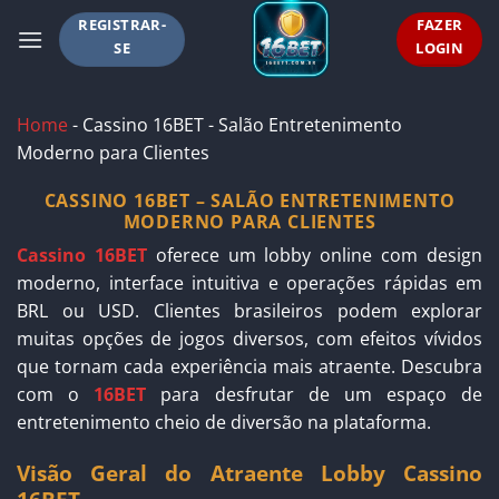
Skip
REGISTRAR-
FAZER
to
SE
LOGIN
content
Home
-
Cassino 16BET - Salão Entretenimento
Moderno para Clientes
CASSINO 16BET – SALÃO ENTRETENIMENTO
MODERNO PARA CLIENTES
Cassino 16BET
oferece um lobby online com design
moderno, interface intuitiva e operações rápidas em
BRL ou USD. Clientes brasileiros podem explorar
muitas opções de jogos diversos, com efeitos vívidos
que tornam cada experiência mais atraente. Descubra
com o
16BET
para desfrutar de um espaço de
entretenimento cheio de diversão na plataforma.
Visão Geral do Atraente Lobby Cassino