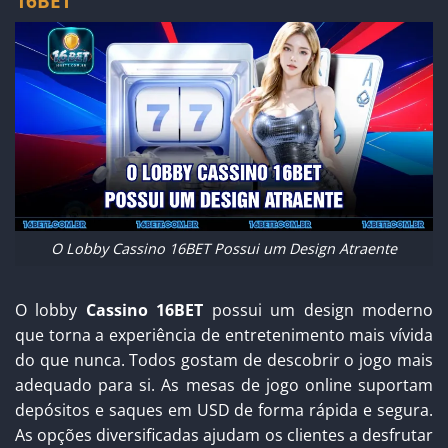
16BET
O Lobby Cassino 16BET Possui um Design Atraente
O lobby
Cassino 16BET
possui um design moderno
que torna a experiência de entretenimento mais vívida
do que nunca. Todos gostam de descobrir o jogo mais
adequado para si. As mesas de jogo online suportam
depósitos e saques em USD de forma rápida e segura.
As opções diversificadas ajudam os clientes a desfrutar