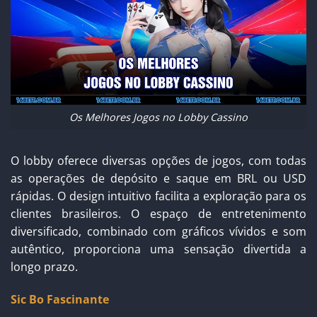
Os Melhores Jogos no Lobby Cassino
O lobby oferece diversas opções de jogos, com todas
as operações de depósito e saque em BRL ou USD
rápidas. O design intuitivo facilita a exploração para os
clientes brasileiros. O espaço de entretenimento
diversificado, combinado com gráficos vívidos e som
autêntico, proporciona uma sensação divertida a
longo prazo.
Sic Bo Fascinante