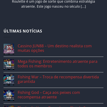
Roulette é um jogo de sorte que combina estratégia
atraente. Este jogo nasceu no século [...]
ÚLTIMAS NOTÍCIAS
Cassino JUN88 – Um destino realista com
11
muitas opções
jan
Mega Fishing: Entretenimento atraente para
18
todos os membros
nov
Fishing War – Troca de recompensa divertida
18
garantida
nov
Fishing God – Caça aos peixes com
18
recompensa atraente
nov