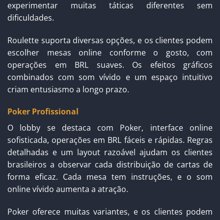
experimentar muitas táticas diferentes sem
dificuldades.
Roulette suporta diversas opções, e os clientes podem
escolher mesas online conforme o gosto, com
operações em BRL suaves. Os efeitos gráficos
combinados com som vívido e um espaço intuitivo
criam entusiasmo a longo prazo.
Poker Profissional
O lobby se destaca com Poker, interface online
sofisticada, operações em BRL fáceis e rápidas. Regras
detalhadas e um layout razoável ajudam os clientes
brasileiros a observar cada distribuição de cartas de
forma eficaz. Cada mesa tem instruções, e o som
online vívido aumenta a atração.
Poker oferece muitas variantes, e os clientes podem