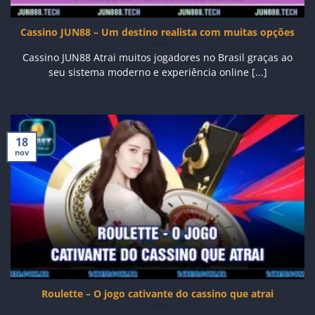
Cassino JUN88 – Um destino realista com muitas opções
Cassino JUN88 Atrai muitos jogadores no Brasil graças ao
seu sistema moderno e experiência online [...]
18
nov
Roulette – O jogo cativante do cassino que atrai