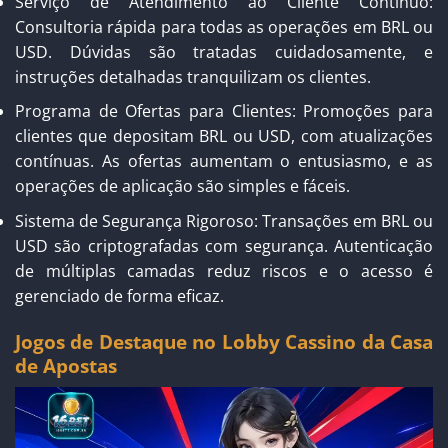
Serviço de Atendimento ao Cliente Contínuo:
Consultoria rápida para todas as operações em BRL ou
USD. Dúvidas são tratadas cuidadosamente, e
instruções detalhadas tranquilizam os clientes.
Programa de Ofertas para Clientes: Promoções para
clientes que depositam BRL ou USD, com atualizações
contínuas. As ofertas aumentam o entusiasmo, e as
operações de aplicação são simples e fáceis.
Sistema de Segurança Rigoroso: Transações em BRL ou
USD são criptografadas com segurança. Autenticação
de múltiplas camadas reduz riscos e o acesso é
gerenciado de forma eficaz.
Jogos de Destaque no Lobby Cassino da Casa
de Apostas