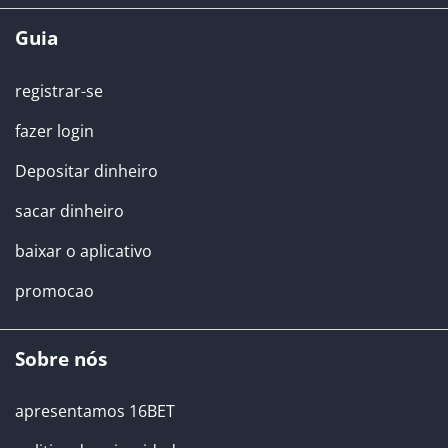
Guia
registrar-se
fazer login
Depositar dinheiro
sacar dinheiro
baixar o aplicativo
promocao
Sobre nós
apresentamos 16BET