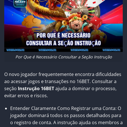
Por Que é Necessário Consultar a Seção Instrução
O novo jogador frequentemente encontra dificuldades
ao acessar jogos e transações no 16BET. Consultar a
seção
Instrução 16BET
ajuda a dominar o processo,
evitar erros e riscos.
Entender Claramente Como Registrar uma Conta: O
jogador dominará todos os passos detalhados para
o registro de conta. A instrução ajuda os membros a