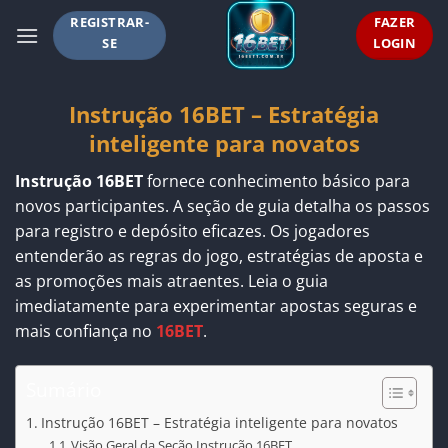
Skip
REGISTRAR-
FAZER
to
SE
LOGIN
content
Instrução 16BET – Estratégia
inteligente para novatos
Instrução 16BET
fornece conhecimento básico para
novos participantes. A seção de guia detalha os passos
para registro e depósito eficazes. Os jogadores
entenderão as regras do jogo, estratégias de aposta e
as promoções mais atraentes. Leia o guia
imediatamente para experimentar apostas seguras e
mais confiança no
16BET
.
Sumário
Instrução 16BET – Estratégia inteligente para novatos
Visão Geral da Seção Instrução 16BET