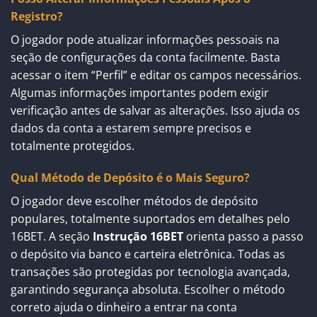
Registro?
O jogador pode atualizar informações pessoais na
seção de configurações da conta facilmente. Basta
acessar o item “Perfil” e editar os campos necessários.
Algumas informações importantes podem exigir
verificação antes de salvar as alterações. Isso ajuda os
dados da conta a estarem sempre precisos e
totalmente protegidos.
Qual Método de Depósito é o Mais Seguro?
O jogador deve escolher métodos de depósito
populares, totalmente suportados em detalhes pelo
16BET. A seção
Instrução 16BET
orienta passo a passo
o depósito via banco e carteira eletrônica. Todas as
transações são protegidas por tecnologia avançada,
garantindo segurança absoluta. Escolher o método
correto ajuda o dinheiro a entrar na conta