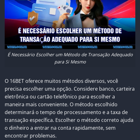
É Necessário Escolher um Método de Transação Adequado
para Si Mesmo
O 16BET oferece muitos métodos diversos, você
precisa escolher uma opção. Considere banco, carteira
eletrônica ou cartão telefônico para escolher a
maneira mais conveniente. O método escolhido
determinará o tempo de processamento e a taxa de
transação específica. Escolher o método correto ajuda
o dinheiro a entrar na conta rapidamente, sem
encontrar problemas.