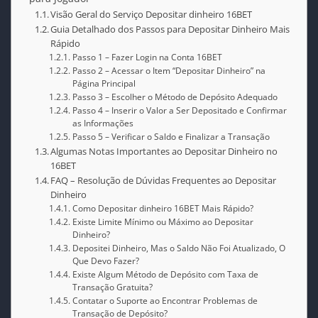
Visão Geral do Serviço Depositar dinheiro 16BET
Guia Detalhado dos Passos para Depositar Dinheiro Mais
Rápido
Passo 1 – Fazer Login na Conta 16BET
Passo 2 – Acessar o Item “Depositar Dinheiro” na
Página Principal
Passo 3 – Escolher o Método de Depósito Adequado
Passo 4 – Inserir o Valor a Ser Depositado e Confirmar
as Informações
Passo 5 – Verificar o Saldo e Finalizar a Transação
Algumas Notas Importantes ao Depositar Dinheiro no
16BET
FAQ – Resolução de Dúvidas Frequentes ao Depositar
Dinheiro
Como Depositar dinheiro 16BET Mais Rápido?
Existe Limite Mínimo ou Máximo ao Depositar
Dinheiro?
Depositei Dinheiro, Mas o Saldo Não Foi Atualizado, O
Que Devo Fazer?
Existe Algum Método de Depósito com Taxa de
Transação Gratuita?
Contatar o Suporte ao Encontrar Problemas de
Transação de Depósito?