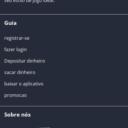
seu estilo de jogo ideal.
Guia
registrar-se
fazer login
Depositar dinheiro
sacar dinheiro
baixar o aplicativo
promocao
Sobre nós