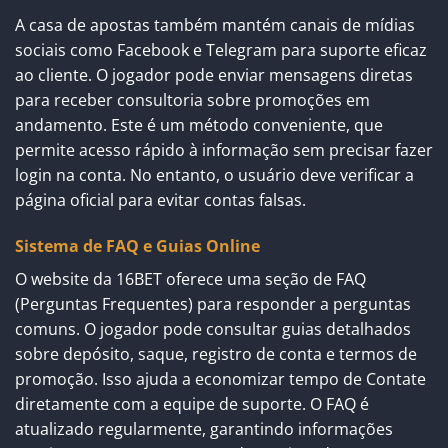
A casa de apostas também mantém canais de mídias
sociais como Facebook e Telegram para suporte eficaz
ao cliente. O jogador pode enviar mensagens diretas
para receber consultoria sobre promoções em
andamento. Este é um método conveniente, que
permite acesso rápido à informação sem precisar fazer
login na conta. No entanto, o usuário deve verificar a
página oficial para evitar contas falsas.
Sistema de FAQ e Guias Online
O website da 16BET oferece uma seção de FAQ
(Perguntas Frequentes) para responder a perguntas
comuns. O jogador pode consultar guias detalhados
sobre depósito, saque, registro de conta e termos de
promoção. Isso ajuda a economizar tempo de Contate
diretamente com a equipe de suporte. O FAQ é
atualizado regularmente, garantindo informações