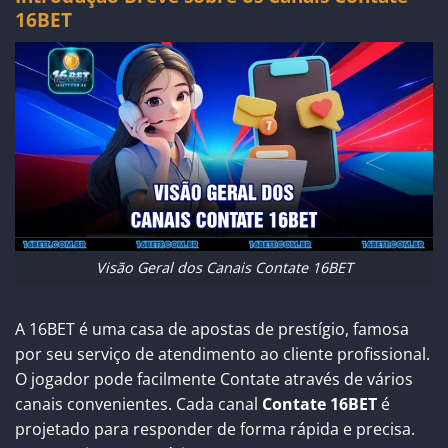
16BET
Visão Geral dos Canais Contate 16BET
A 16BET é uma casa de apostas de prestígio, famosa
por seu serviço de atendimento ao cliente profissional.
O jogador pode facilmente Contate através de vários
canais convenientes. Cada canal
Contate 16BET
é
projetado para responder de forma rápida e precisa.