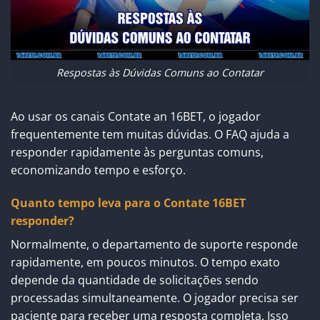
Respostas às Dúvidas Comuns ao Contatar
Ao usar os canais Contate an
16BET, o jogador
frequentemente tem muitas dúvidas. O FAQ ajuda a
responder rapidamente às perguntas comuns,
economizando tempo e esforço.
Quanto tempo leva para o Contate 16BET
responder?
Normalmente, o departamento de suporte responde
rapidamente, em poucos minutos. O tempo exato
depende da quantidade de solicitações sendo
processadas simultaneamente. O jogador precisa ser
paciente para receber uma resposta completa. Isso