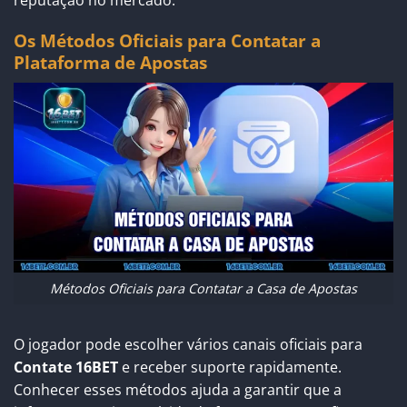
Os Métodos Oficiais para Contatar a
Plataforma de Apostas
Métodos Oficiais para Contatar a Casa de Apostas
O jogador pode escolher vários canais oficiais para
Contate 16BET
e receber suporte rapidamente.
Conhecer esses métodos ajuda a garantir que a