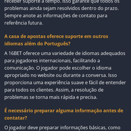
receber suporte a tempo. Isso garante que todos os
problemas ainda sejam resolvidos dentro do prazo.
Sempre anote as informações de contato para
referência futura.
A casa de apostas oferece suporte em outros
idiomas além do Português?
A 16BET oferece uma variedade de idiomas adequados
para jogadores internacionais, facilitando a
comunicação. O jogador pode escolher o idioma
apropriado no website ou durante a conversa. Isso
proporciona uma experiência suave e fácil de entender
para todos os clientes. Assim, a resolução de
problemas se torna mais rápida e precisa.
É necessário preparar alguma informação antes de
contatar?
O jogador deve preparar informações básicas, como