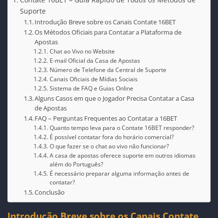
Suporte
Introdução Breve sobre os Canais Contate 16BET
Os Métodos Oficiais para Contatar a Plataforma de
Apostas
Chat ao Vivo no Website
E-mail Oficial da Casa de Apostas
Número de Telefone da Central de Suporte
Canais Oficiais de Mídias Sociais
Sistema de FAQ e Guias Online
Alguns Casos em que o Jogador Precisa Contatar a Casa
de Apostas
FAQ – Perguntas Frequentes ao Contatar a 16BET
Quanto tempo leva para o Contate 16BET responder?
É possível contatar fora do horário comercial?
O que fazer se o chat ao vivo não funcionar?
A casa de apostas oferece suporte em outros idiomas
além do Português?
É necessário preparar alguma informação antes de
contatar?
Conclusão
Introdução Breve sobre os Canais Contate