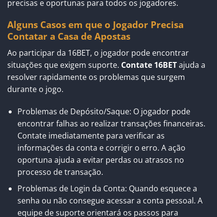
precisas e oportunas para todos os jogadores.
Alguns Casos em que o Jogador Precisa
Contatar a Casa de Apostas
Ao participar da 16BET, o jogador pode encontrar
situações que exigem suporte.
Contate 16BET
ajuda a
resolver rapidamente os problemas que surgem
durante o jogo.
Problemas de Depósito/Saque: O jogador pode
encontrar falhas ao realizar transações financeiras.
Contate imediatamente para verificar as
informações da conta e corrigir o erro. A ação
oportuna ajuda a evitar perdas ou atrasos no
processo de transação.
Problemas de Login da Conta: Quando esquece a
senha ou não consegue acessar a conta pessoal. A
equipe de suporte orientará os passos para