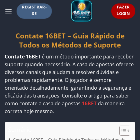
Skip
REGISTRAR-
FAZER
to
SE
LOGIN
content
Contate 16BET – Guia Rápido de
Todos os Métodos de Suporte
Contate 16BET
é um método importante para receber
suporte quando necessário. A casa de apostas oferece
diversos canais que ajudam a resolver dúvidas e
problemas rapidamente. O jogador é sempre
orientado detalhadamente, garantindo a segurança e
eficácia das transações. Consulte o artigo para saber
como contate a casa de apostas
16BET
da maneira
correta hoje mesmo.
Sumário
Contate 16BET – Guia Rápido de Todos os Métodos de