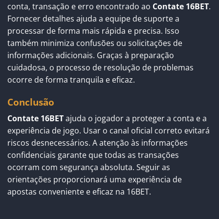
conta, transação e erro encontrado ao
Contate 16BET
.
Fornecer detalhes ajuda a equipe de suporte a
processar de forma mais rápida e precisa. Isso
também minimiza confusões ou solicitações de
informações adicionais. Graças à preparação
cuidadosa, o processo de resolução de problemas
ocorre de forma tranquila e eficaz.
Conclusão
Contate 16BET
ajuda o jogador a proteger a conta e a
experiência de jogo. Usar o canal oficial correto evitará
riscos desnecessários. A atenção às informações
confidenciais garante que todas as transações
ocorram com segurança absoluta. Seguir as
orientações proporcionará uma experiência de
apostas conveniente e eficaz na 16BET.